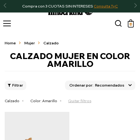
Compra con 3 CUOTAS SIN INTERESES
Consulta TyC

Home
Mujer
Calzado
CALZADO MUJER EN COLOR
AMARILLO
Recomendados
Calzado
Color:
Amarillo
Quitar filtros