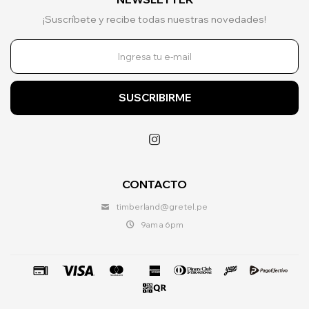
¡Suscríbete y recibe todas nuestras novedades!
SUSCRIBIRME

CONTACTO
timberland@gretel.pe
9am a 6pm