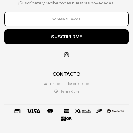
¡Suscríbete y recibe todas nuestras novedades!
SUSCRIBIRME

CONTACTO
timberland@gretel.pe
9am a 6pm