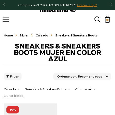
Compra con 3 CUOTAS SIN INTERESES
Consulta TyC

Home
Mujer
Calzado
Sneakers & Sneakers Boots
SNEAKERS & SNEAKERS
BOOTS MUJER EN COLOR
AZUL
Recomendados
Calzado
Sneakers & Sneakers Boots
Color:
Azul
Quitar filtros
19