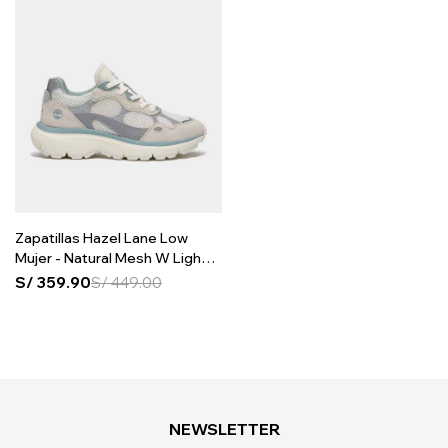
Zapatillas Hazel Lane Low
Mujer - Natural Mesh W Light
Blue
S/
359.90
S/
449.00
NEWSLETTER