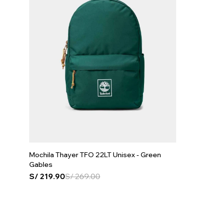
Mochila Thayer TFO 22LT Unisex - Green
Gables
S/
219.90
S/
269.00