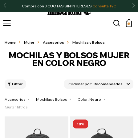
Compra con 3 CUOTAS SIN INTERESES
Consulta TyC

Home
Mujer
Accesorios
Mochilas y Bolsos
MOCHILAS Y BOLSOS MUJER
EN COLOR NEGRO
Recomendados
Accesorios
Mochilas y Bolsos
Color:
Negro
Quitar filtros
18