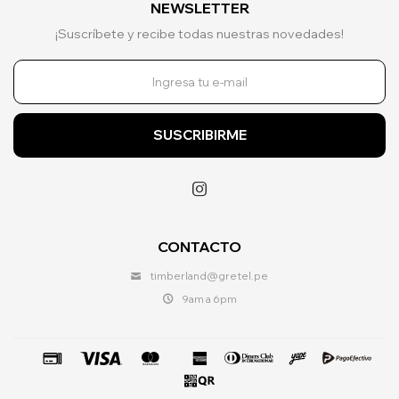
NEWSLETTER
¡Suscríbete y recibe todas nuestras novedades!
SUSCRIBIRME

CONTACTO
timberland@gretel.pe
9am a 6pm