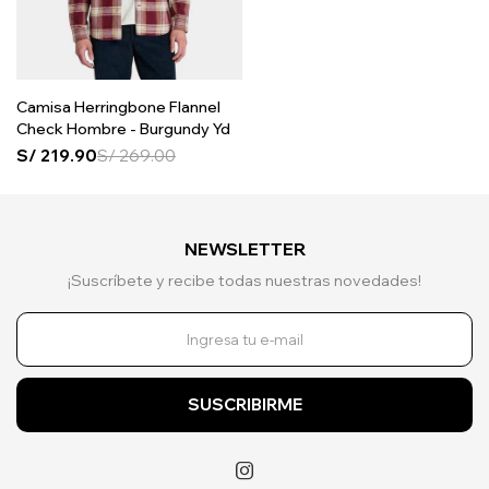
Camisa Herringbone Flannel
Check Hombre - Burgundy Yd
S/
219.90
S/
269.00
NEWSLETTER
¡Suscríbete y recibe todas nuestras novedades!
SUSCRIBIRME
