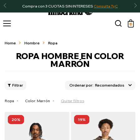
Compra con 3 CUOTAS SIN INTERESES
Consulta TyC

Home
Hombre
Ropa
ROPA HOMBRE EN COLOR
MARRÓN
Recomendados
Ropa
Color:
Marrón
Quitar filtros
20
19