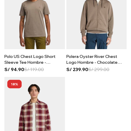
Polo US Chest Logo Short
Polera Oyster River Chest
Sleeve Tee Hombre -
Logo Hombre - Chocolate
Chocolate Chip
Chip
S/
94.90
S/
119.00
S/
239.90
S/
299.00
18