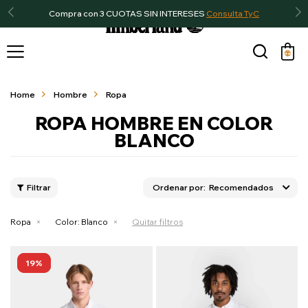
Compra con 3 CUOTAS SIN INTERESES
Consulta TyC

Home
Hombre
Ropa
ROPA HOMBRE EN COLOR
BLANCO
Recomendados
Ropa
Color:
Blanco
Quitar filtros
19