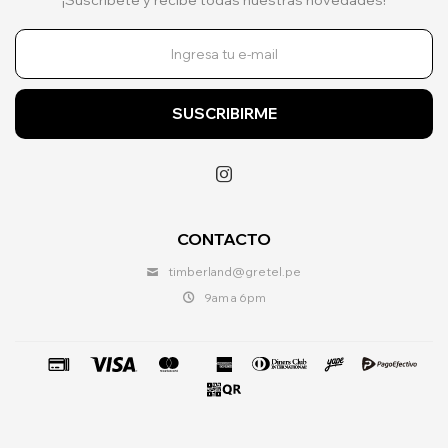
SUSCRIBIRME

CONTACTO
timberland@gretel.pe
9am a 6pm