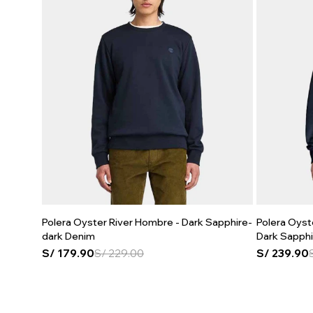
Polera Oyster River Hombre - Dark Sapphire-
Polera Oyst
dark Denim
Dark Sapph
S/
179.90
S/
229.00
S/
239.90