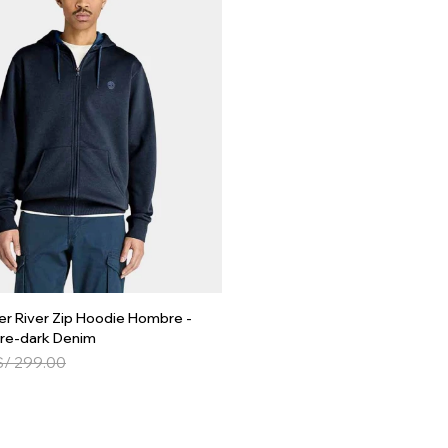
er River Zip Hoodie Hombre -
ire-dark Denim
S/
299.00