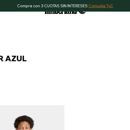
Compra con 3 CUOTAS SIN INTERESES
Consulta TyC
R AZUL