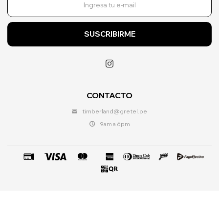
SUSCRIBIRME

CONTACTO
timberland@gretel.pe
9am a 6pm
© Copyright 2026 / Timberland