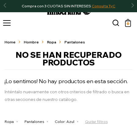
Compra con 3 CUOTAS SIN INTERESES
Consulta TyC

Home
Hombre
Ropa
Pantalones
NO SE HAN RECUPERADO
PRODUCTOS
¡Lo sentimos! No hay productos en esta sección.
Inténtalo nuevamente con otros criterios de filtrado o busca en
otras secciones de nuestro catálogo.
Ropa
Pantalones
Color:
Azul
Quitar filtros