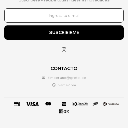
SUSCRIBIRME

CONTACTO
timberland@gretel.pe
9am a 6pm