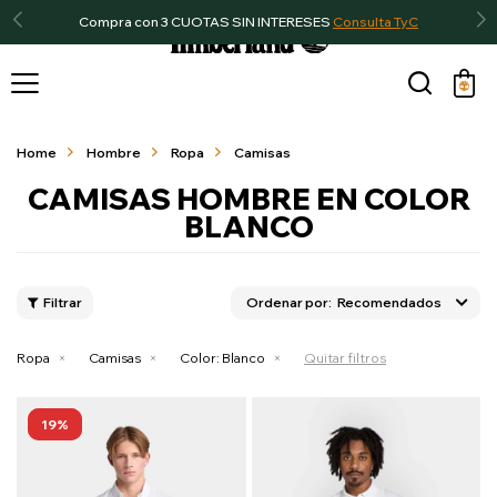
Compra con 3 CUOTAS SIN INTERESES
Consulta TyC

Home
Hombre
Ropa
Camisas
CAMISAS HOMBRE EN COLOR
BLANCO
Recomendados
Ropa
Camisas
Color:
Blanco
Quitar filtros
19