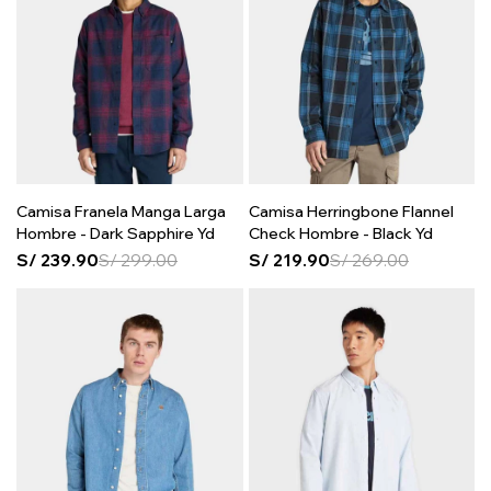
Camisa Franela Manga Larga
Camisa Herringbone Flannel
Hombre - Dark Sapphire Yd
Check Hombre - Black Yd
S/
239.90
S/
299.00
S/
219.90
S/
269.00