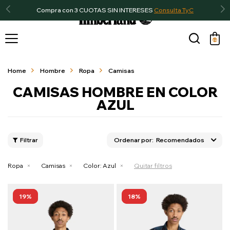
Compra con 3 CUOTAS SIN INTERESES
Consulta TyC

Home
Hombre
Ropa
Camisas
CAMISAS HOMBRE EN COLOR
AZUL
Recomendados
Ropa
Camisas
Color:
Azul
Quitar filtros
19
18