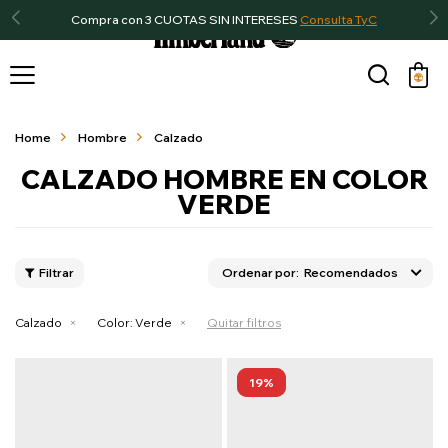
Compra con 3 CUOTAS SIN INTERESES
Consulta TyC

Home
Hombre
Calzado
CALZADO HOMBRE EN COLOR
VERDE
Recomendados
Calzado
Color:
Verde
Quitar filtros
19