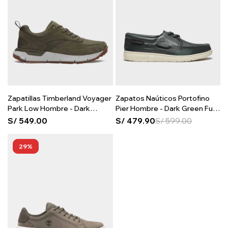
Zapatillas Timberland Voyager
Zapatos Naúticos Portofino
Park Low Hombre - Dark
Pier Hombre - Dark Green Full
Green Mesh
Grain
S/
549.00
S/
479.90
S/
599.00
29