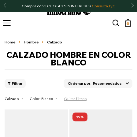
Compra con 3 CUOTAS SIN INTERESES
Consulta TyC

Home
Hombre
Calzado
CALZADO HOMBRE EN COLOR
BLANCO
Recomendados
Calzado
Color:
Blanco
Quitar filtros
19