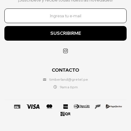
SUSCRIBIRME

CONTACTO
timberland@gretel.pe
9am a 6pm