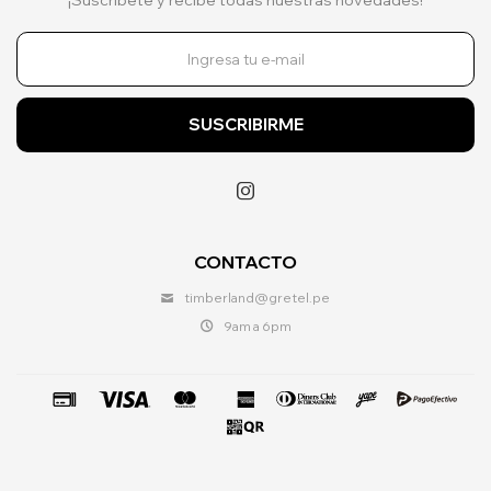
SUSCRIBIRME

CONTACTO
timberland@gretel.pe
9am a 6pm