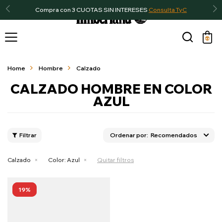
Compra con 3 CUOTAS SIN INTERESES
Consulta TyC

Home
Hombre
Calzado
CALZADO HOMBRE EN COLOR
AZUL
Recomendados
Calzado
Color:
Azul
Quitar filtros
19