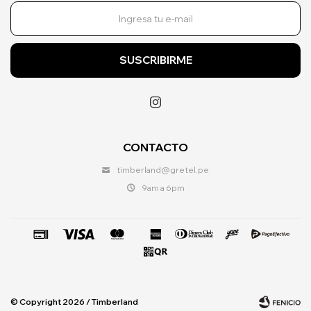
SUSCRIBIRME

CONTACTO
timberland@gretel.pe
9am a 6pm
© Copyright 2026 / Timberland