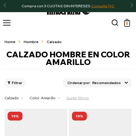
Compra con 3 CUOTAS SIN INTERESES
Consulta TyC

Home
Hombre
Calzado
CALZADO HOMBRE EN COLOR
AMARILLO
Recomendados
Calzado
Color:
Amarillo
Quitar filtros
19
19