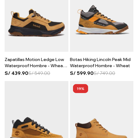
Zapatillas Motion Ledge Low
Botas Hiking Lincoln Peak Mid
Waterproof Hombre - Wheat
Waterproof Hombre - Wheat
Suede
S/
439.90
S/
549.00
S/
599.90
S/
749.00
19