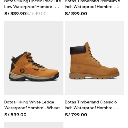
Botas Hiking Lincoln Peak Lite
Botas Timberland Premium 6
Low Waterproof Hombre -
Inch Waterproof Hombre -
Wheat Leather
Wheat
S/
389.90
S/
649.00
S/
899.00
Botas Hiking White Ledge
Botas Timberland Classic 6
Waterproof Hombre - Wheat
Inch Waterproof Hombre -
Wheat
S/
599.00
S/
799.00