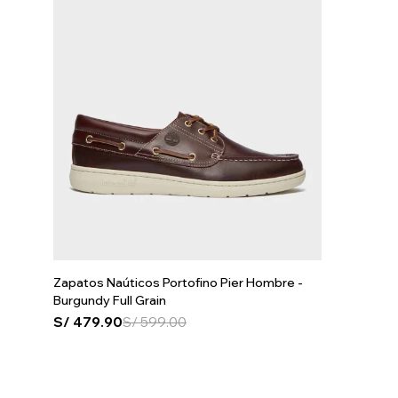
Zapatos Naúticos Portofino Pier Hombre -
Burgundy Full Grain
S/
479.90
S/
599.00