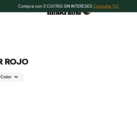
Compra con 3 CUOTAS SIN INTERESES
Consulta TyC
R ROJO
Color