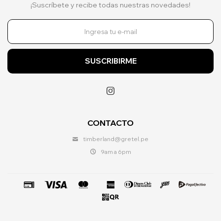
¡Suscríbete y recibe todas nuestras novedades!
SUSCRIBIRME

CONTACTO
timberland@gretel.pe
9am a 6pm