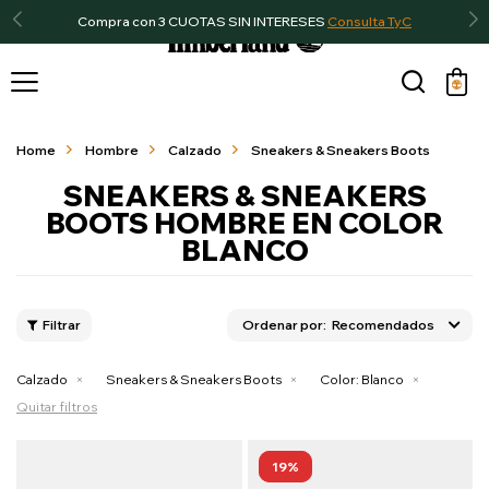
Compra con 3 CUOTAS SIN INTERESES
Consulta TyC

Home
Hombre
Calzado
Sneakers & Sneakers Boots
SNEAKERS & SNEAKERS
BOOTS HOMBRE EN COLOR
BLANCO
Recomendados
Calzado
Sneakers & Sneakers Boots
Color:
Blanco
Quitar filtros
19