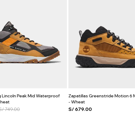
g Lincoln Peak Mid Waterproof
Zapatillas Greenstride Motion 6
heat
- Wheat
S/
749.00
S/
679.00