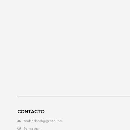
CONTACTO
timberland@gretel.pe
9am a 6pm