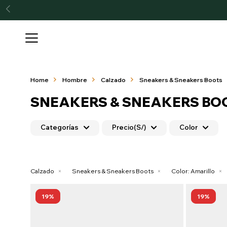

Home
Hombre
Calzado
Sneakers & Sneakers Boots
SNEAKERS & SNEAKERS BO
Categorías
Precio
(S/)
Color
Calzado
Sneakers & Sneakers Boots
Color:
Amarillo
19
19