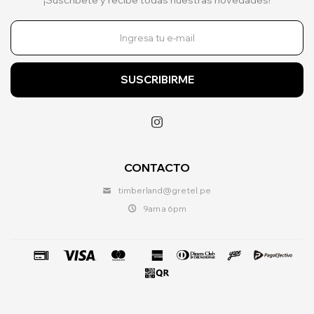
SUSCRIBIRME

CONTACTO
timberland@gretel.pe
9am a 6pm