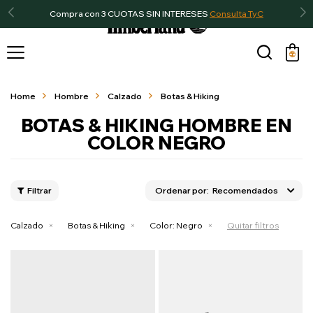
Compra con 3 CUOTAS SIN INTERESES
Consulta TyC

Home
Hombre
Calzado
Botas & Hiking
BOTAS & HIKING HOMBRE EN
COLOR NEGRO
Recomendados
Calzado
Botas & Hiking
Color:
Negro
Quitar filtros