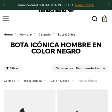
Compra con 3 CUOTAS SIN INTERESES
Consulta TyC

Home
Hombre
Calzado
Bota Icónica
BOTA ICÓNICA HOMBRE EN
COLOR NEGRO
Recomendados
Calzado
Bota Icónica
Color:
Negro
Quitar filtros