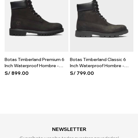
Botas Timberland Premium 6
Botas Timberland Classic 6
Inch Waterproof Hombre -
Inch Waterproof Hombre -
Black
Black
S/
899.00
S/
799.00
NEWSLETTER
¡Suscríbete y recibe todas nuestras novedades!