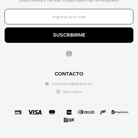
SUSCRIBIRME

CONTACTO
timberland@gretel.pe
9am a 6pm