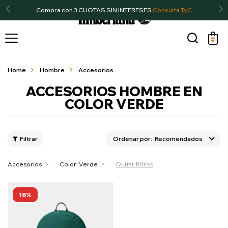
Compra con 3 CUOTAS SIN INTERESES
Consulta TyC

Home
Hombre
Accesorios
ACCESORIOS HOMBRE EN
COLOR VERDE
Recomendados
Accesorios
Color:
Verde
Quitar filtros
18