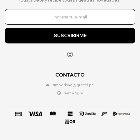
SUSCRIBIRME

CONTACTO
timberland@gretel.pe
9am a 6pm