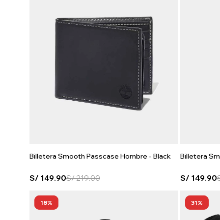
Billetera Smooth Passcase Hombre - Black
Billetera S
S/
149.90
S/
219.00
S/
149.90
18
31