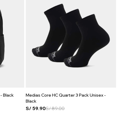
- Black
Medias Core HC Quarter 3 Pack Unisex -
Black
S/
59.90
S/
89.00