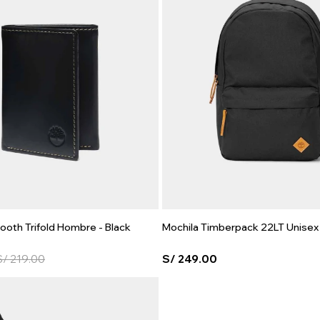
mooth Trifold Hombre - Black
Mochila Timberpack 22LT Unisex 
S/
219.00
S/
249.00