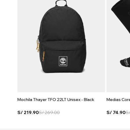
Mochila Thayer TFO 22LT Unisex - Black
Medias Core
S/
219.90
S/
269.00
S/
74.90
S