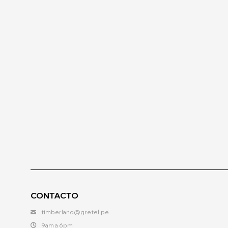
CONTACTO
timberland@gretel.pe
9am a 6pm