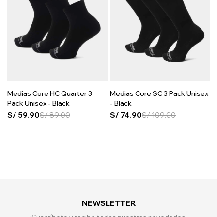
Medias Core HC Quarter 3
Medias Core SC 3 Pack Unisex
Pack Unisex - Black
- Black
S/
59.90
S/
89.00
S/
74.90
S/
109.00
NEWSLETTER
¡Suscríbete y recibe todas nuestras novedades!