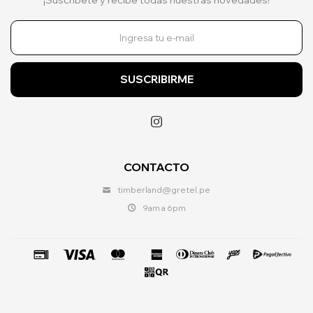
SUSCRIBIRME

CONTACTO
timberland@gretel.pe
9am a 6pm