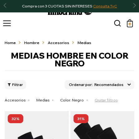
Compra con 3 CUOTAS SIN INTERESES
Consulta TyC

Home
Hombre
Accesorios
Medias
MEDIAS HOMBRE EN COLOR
NEGRO
Recomendados
Accesorios
Medias
Color:
Negro
Quitar filtros
32
31