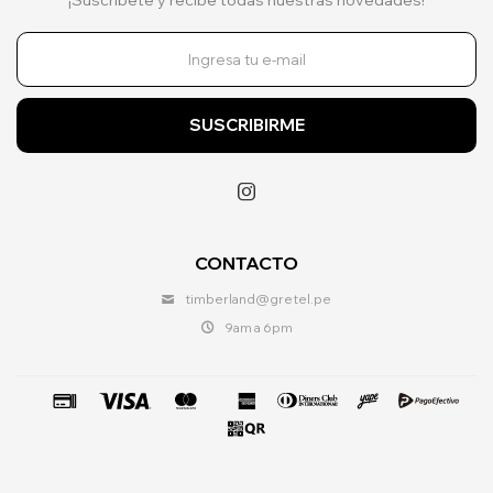
SUSCRIBIRME

CONTACTO
timberland@gretel.pe
9am a 6pm