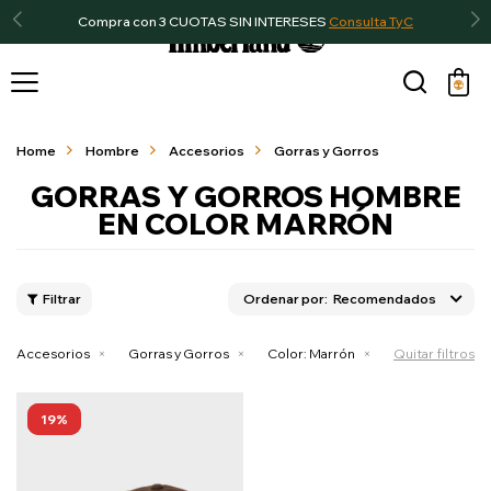
Compra con 3 CUOTAS SIN INTERESES
Consulta TyC

Home
Hombre
Accesorios
Gorras y Gorros
GORRAS Y GORROS HOMBRE
EN COLOR MARRÓN
Recomendados
Accesorios
Gorras y Gorros
Color:
Marrón
Quitar filtros
19