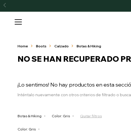

Home
Boots
Calzado
Botas & Hiking
NO SE HAN RECUPERADO P
¡Lo sentimos! No hay productos en esta secció
Inténtalo nuevamente con otros criterios de filtrado o busc
Botas & Hiking
Color:
Gris
Quitar filtros
Color:
Gris