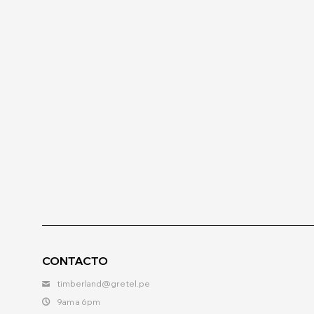
CONTACTO
timberland@gretel.pe
9am a 6pm