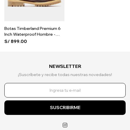
Botas Timberland Premium 6
Inch Waterproof Hombre -
Brown
S/
899.00
NEWSLETTER
¡Suscríbete y recibe todas nuestras novedades!
SUSCRIBIRME
