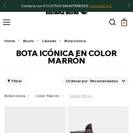
Compra con 3 CUOTAS SIN INTERESES
Consulta TyC

Home
Boots
Calzado
Bota Icónica
BOTA ICÓNICA EN COLOR
MARRÓN
Recomendados
Bota Icónica
Color:
Marrón
Quitar filtros